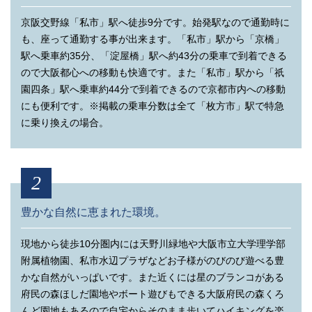
総区画数
今回販売区画数
京阪交野線「私市」駅へ徒歩9分です。始発駅なので通勤時に
4区画
完売御礼
も、座って通勤する事が出来ます。「私市」駅から「京橋」
駅へ乗車約35分、「淀屋橋」駅へ約43分の乗車で到着できる
販売価格
宅地面積
ので大阪都心への移動も快適です。また「私市」駅から「祇
5号地 注文住宅用地の参考プラン
現地ご案内図
完売御礼
-
園四条」駅へ乗車約44分で到着できるので京都市内への移動
住所／大阪府交野市私市5丁目
子育て世代におススメのプランです。
交通
にも便利です。※掲載の乗車分数は全て「枚方市」駅で特急
に乗り換えの場合。
建延面積
用途地域
京阪交野線「私市」駅…徒歩9分
-
第一種中高層住居専用地域
JR学研都市線「河内磐船」駅…徒歩15分
2
地目
建ぺい率
教育施設
宅地
60％
豊かな自然に恵まれた環境。
交野市立私市小学校…徒歩12分（約900m）
容積率
道路幅員
交野市立第四中学校…徒歩13分（約1,000m）
現地から徒歩10分圏内には天野川緑地や大阪市立大学理学部
私市保育園…徒歩3分（約240m）
200％
両側4.2m、車側10.5m（公
附属植物園、私市水辺プラザなどお子様がのびのび遊べる豊
道・アスファルト舗装）
ふじがお幼稚園…徒歩7分（約560m）
かな自然がいっぱいです。また近くには星のブランコがある
ふじが丘保育園…徒歩8分（約610m）
府民の森ほしだ園地やボート遊びもできる大阪府民の森くろ
交野市立第一保育所…徒歩13分（約1,000m）
んど園地もあるので自宅からそのまま歩いてハイキングを楽