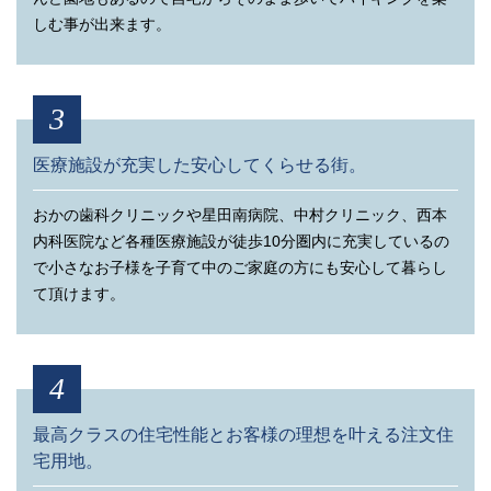
私道負担
構造
しむ事が出来ます。
無し
木造軸組工法（2階建て）
買物施設
事業主（売主）
ローソン 交野私市四丁目店…徒歩2分（約140m）
3
土田建設株式会社
アカカベドラッグストア藤が尾店…徒歩3分（約240m）
JAファーマーズプチ星田…徒歩6分（約480m）
医療施設が充実した安心してくらせる街。
カインズ交野店…徒歩14分（約1,100m）
備考
フレンドマート交野店…徒歩15分（約1,200m）
おかの歯科クリニックや星田南病院、中村クリニック、西本
※掲載の徒歩分数は地図上の距離を徒歩1分＝80mで算出し、
ダイソー フレンドタウン交野店…徒歩15分（約1,200m）
端数は繰り上げております。距離は地図上の概算です。 情報更
内科医院など各種医療施設が徒歩10分圏内に充実しているの
新日／令和1年9月20日
で小さなお子様を子育て中のご家庭の方にも安心して暮らし
金融機関
て頂けます。
交野私市郵便局…徒歩4分（約300m）
関西みらい銀行 交野南プラザ…徒歩8分（約640m）
4
大きい地図で見る
JA北河内 星田支店…徒歩19分（約1,500m）
関西みらい銀行 星田出張所…徒歩23分（約1,800m）
最高クラスの住宅性能とお客様の理想を叶える注文住
池田泉州銀行 交野支店…徒歩24分（約1,880m）
宅用地。
枚方信用金庫 交野支店…徒歩28分（約2,200m）