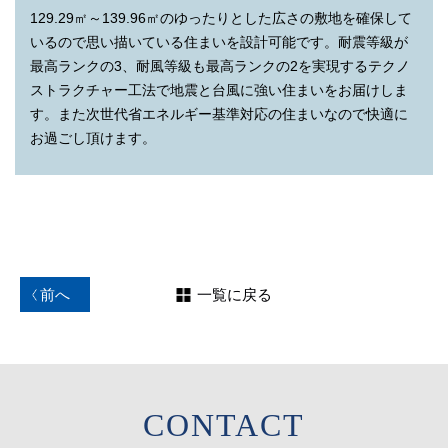
129.29㎡～139.96㎡のゆったりとした広さの敷地を確保して
医療施設
いるので思い描いている住まいを設計可能です。耐震等級が
最高ランクの3、耐風等級も最高ランクの2を実現するテクノ
おかの歯科クリニック…徒歩7分（約550m）
ストラクチャー工法で地震と台風に強い住まいをお届けしま
星田南病院…徒歩7分（約560m）
す。また次世代省エネルギー基準対応の住まいなので快適に
中村クリニック…徒歩7分（約560m）
お過ごし頂けます。
西本内科医院…徒歩8分（約640m）
はと産婦人科…徒歩10分（約800m）
交野市立休日急病診療所…徒歩13分（約1,040m）
その他
前へ
一覧に戻る
天野川緑地…徒歩6分（約480m）
大阪市立大学理学部附属植物園…徒歩6分（約480m）
妙見坂ちびっこ広場…徒歩7分（約550m）
私市水辺プラザ…徒歩8分（約600m）
ビューティーサロンモリワキ藤が尾店…徒歩8分（約600m）
交野市立 いわふね自然の森スポーツ・文化センター…徒歩11分
CONTACT
（約850m）