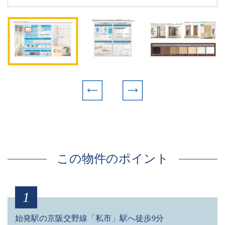
物件名
種別
クレディール私市
新築一戸建て
この物件のポイント
所在地
交通
大阪府交野市私市5丁目
1
京阪交野線「私市」駅…徒歩
9分
始発駅の京阪交野線「私市」駅へ徒歩9分