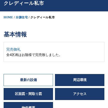
クレディール私市
HOME
/
分譲住宅
/
クレディール私市
基本情報
完売御礼
全4区画はお陰様で完売致しました。
最新の設備
周辺環境
区面図・間取り図
アクセス
物件概要